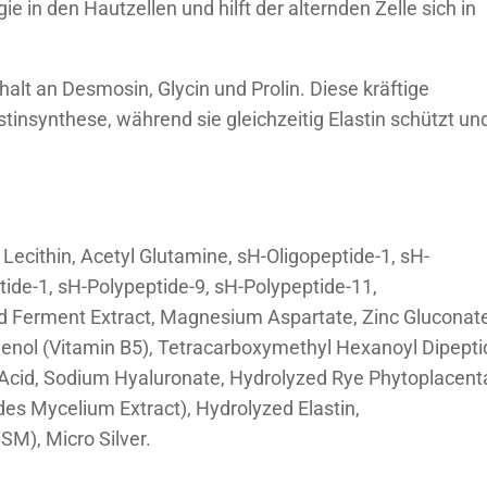
ie in den Hautzellen und hilft der alternden Zelle sich in
alt an Desmosin, Glycin und Prolin. Diese kräftige
stinsynthese, während sie gleichzeitig Elastin schützt un
Lecithin, Acetyl Glutamine, sH-Oligopeptide-1, sH-
tide-1, sH-Polypeptide-9, sH-Polypeptide-11,
id Ferment Extract, Magnesium Aspartate, Zinc Gluconat
enol (Vitamin B5), Tetracarboxymethyl Hexanoyl Dipepti
 Acid, Sodium Hyaluronate, Hydrolyzed Rye Phytoplacent
des Mycelium Extract), Hydrolyzed Elastin,
M), Micro Silver.