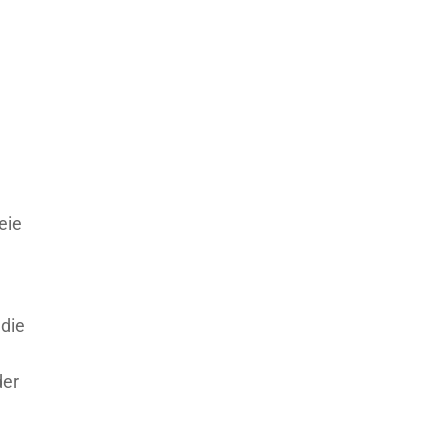
eie
 die
der