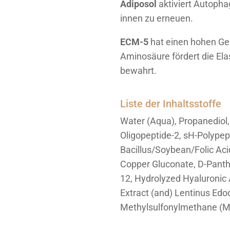
Adiposol
aktiviert Autophag
innen zu erneuen.
ECM-5
hat einen hohen Geh
Aminosäure fördert die Ela
bewahrt.
Liste der Inhaltsstoffe
Water (Aqua), Propanediol, 
Oligopeptide-2, sH-Polypep
Bacillus/Soybean/Folic Ac
Copper Gluconate, D-Panth
12, Hydrolyzed Hyaluronic
Extract (and) Lentinus Edo
Methylsulfonylmethane (MS